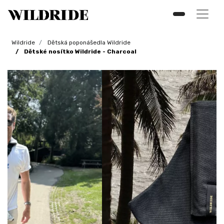
Wildride
Dětská poponášedla Wildride
Dětské nosítko Wildride - Charcoal