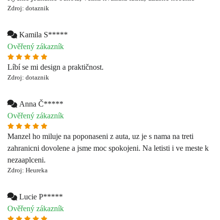
Zdroj: dotaznik
Anna Č*****
Ověřený zákazník
Manzel ho miluje na poponaseni z auta, uz je s nama na treti
zahranicni dovolene a jsme moc spokojeni. Na letisti i ve meste k
nezaaplceni.
Zdroj: Heureka
Lucie P*****
Ověřený zákazník
Výborné nosítko na cesty, nezabere moc místa v kočárku a nosím
ho všude sebou, kdybych potřebovala malého chvíli nést.
Zdroj: dotaznik
Martin M*****