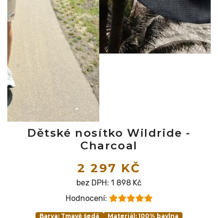
Dětské nosítko Wildride -
Charcoal
2 297 KČ
bez DPH:
1 898
Kč
Hodnocení:
Barva: Tmavě šedá
Materiál: 100% bavlna
Váha dítěte: do 20 kg
Vyrobeno: EU
Nosítko Wildride Charcoal kombinuje minimalistickou
eleganci s tmavě šedým odstínem, který ladí s
jakýmkoli stylem a poskytuje maximální pohodlí. Je
navrženo pro odolnost a snadné použití, což zajišťuje,