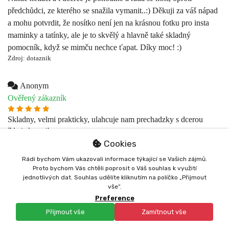
Anonym
Ověřený zákazník
Skladny, velmi prakticky, ulahcuje nam prechadzky s dcerou
Zdroj: dotaznik
Anonym
Ověřený zákazník
S nositkem jsem velice spokojena - snadna manipulace, hezky
design. Syn je v nem taky spokojeny a hezky vsude vidi
Cookies
Zdroj: dotaznik
Rádi bychom Vám ukazovali informace týkající se Vašich zájmů.
Proto bychom Vás chtěli poprosit o Váš souhlas k využití
Karolina V***
jednotlivých dat. Souhlas udělíte kliknutím na políčko „Přijmout
Ověřený zákazník
vše“.
Preference
Nosítko je bezvadné, konečně mohu syna nosit do schodů bez
Přijmout vše
Zamítnout vše
bolesti zad.
Zdroj: dotaznik