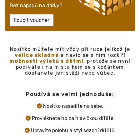
Nosítko můžete mít vždy při ruce jelikož je
velice skladné
a navíc se s ním rozšíří
možnosti výletů s dětmi
, protože se nyní
podíváte i na místa kam se s kočárkem
dostanete jen stěží nebo vůbec.
Používá se velmi jednoduše:
Nosítko nasadíte na sebe.
Provléknete ho za hlavičkou dítěte.
Upravíte polohu a styl sezení dítětě.
Popruh sesadíte na rameno (ne na krk).
Zajistíte.
Hotovo, celé to zabere asi 20 vteřin.