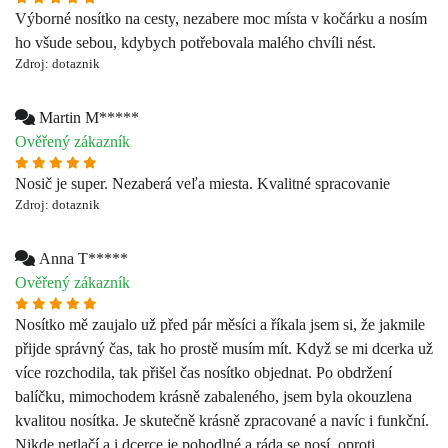
Ověřený zákazník
Nosič je super. Nezaberá veľa miesta. Kvalitné spracovanie
Zdroj: dotaznik
Anna T*****
Ověřený zákazník
Nosítko mě zaujalo už před pár měsíci a říkala jsem si, že jakmile
přijde správný čas, tak ho prostě musím mít. Když se mi dcerka už
více rozchodila, tak přišel čas nosítko objednat. Po obdržení
balíčku, mimochodem krásně zabaleného, jsem byla okouzlena
kvalitou nosítka. Je skutečně krásně zpracované a navíc i funkční.
Nikde netlačí a i dcerce je pohodlné a ráda se nosí, oproti
předchůdci, ze kterého se snažila vymanit..:) Děkuji za váš nápad
a mohu potvrdit, že nosítko není jen na krásnou fotku pro insta
maminky a tatínky, ale je to skvělý a hlavně také skladný
pomocník, když se mimču nechce ťapat. Díky moc! :)
Zdroj: dotaznik