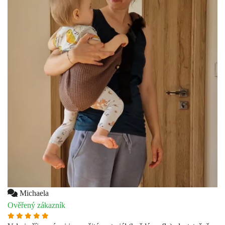
Michaela
Ověřený zákazník
Velmi příjemný mi je použitý materiál (hnědá wafle), dostatečně
vycpaná ramenní opěrka, jednoduché použití nosítka.
Zdroj: dotaznik