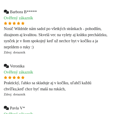
synček je v ňom spokojný keď už nechce byt v kočíku a ja
neprídem o ruky :)
Zdroj: dotaznik
Veronika
Ověřený zákazník
Praktický, ľahko sa skladuje aj v kočíku, uľahčí každú
chvíľku,keď chce byť malá na rukách,
Zdroj: dotaznik
Pavla V*
Ověřený zákazník
Super rychlé dodání, krásné vzory
Zdroj: Heureka
Simona Č*****