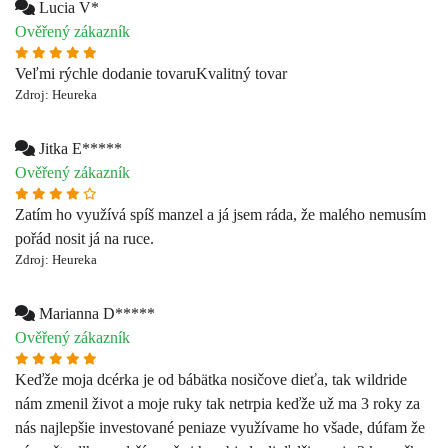
Jitka E*****
Ověřený zákazník
Zatím ho využívá spíš manzel a já jsem ráda, že malého nemusím
pořád nosit já na ruce.
Zdroj: Heureka
Marianna D*****
Ověřený zákazník
Keďže moja dcérka je od bábätka nosičove dieťa, tak wildride
nám zmenil život a moje ruky tak netrpia keďže už ma 3 roky za
nás najlepšie investované peniaze využívame ho všade, dúfam že
nám ešte dlho vydrží, a už si ho objednali ďalšie moje 2 kamošky
a sú spokojne tiež
Zdroj: Heureka
Alena S*
Ověřený zákazník