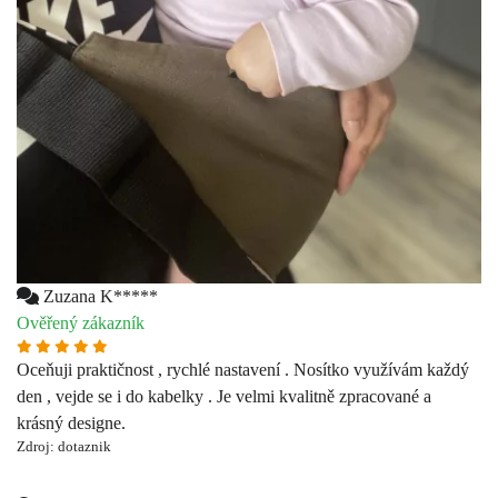
Zuzana K*****
Ověřený zákazník
Oceňuji praktičnost , rychlé nastavení . Nosítko využívám každý
den , vejde se i do kabelky . Je velmi kvalitně zpracované a
krásný designe.
Zdroj: dotaznik
Lucia V*
Ověřený zákazník
Veľmi rýchle dodanie tovaruKvalitný tovar
Zdroj: Heureka