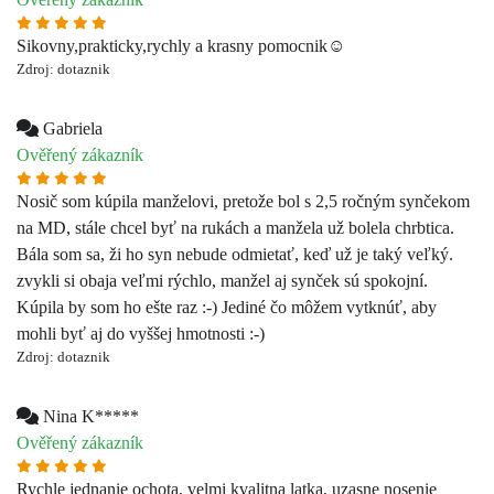
Ověřený zákazník
Nosič som kúpila manželovi, pretože bol s 2,5 ročným synčekom
na MD, stále chcel byť na rukách a manžela už bolela chrbtica.
Bála som sa, ži ho syn nebude odmietať, keď už je taký veľký.
zvykli si obaja veľmi rýchlo, manžel aj synček sú spokojní.
Kúpila by som ho ešte raz :-) Jediné čo môžem vytknúť, aby
mohli byť aj do vyššej hmotnosti :-)
Zdroj: dotaznik
Nina K*****
Ověřený zákazník
Rychle jednanie ochota, velmi kvalitna latka, uzasne nosenie
Zdroj: dotaznik
Kamila S*****
Ověřený zákazník
Líbí se mi design a praktičnost.