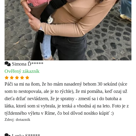
Simona Ď*****
Ověřený zákazník
Páči sa mi na ňom, že ho mám nasadený behom 30 sekúnd (síce
som to nestopovala, ale je to rýchle), že mi pomáha, keď ozaj už
dieťa držať nevládzem, že je spratny - zmestí sa i do batoha a
látka, ktorú som si vybrala, je tenká a vhodná aj na leto. Foto je z
týždenného výletu v Ríme, čo bol dôvod nosítko kúpiť :)
Zdroj: dotaznik
Lenka S*****
Ověřený zákazník
Som spokojná s nákupom
Zdroj: dotaznik