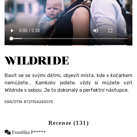
Bavit se se svými dětmi, objevit místa, kde s kočárkem
nemůžete... Kamkoliv jedete, vždy si můžete vzít
Wildride s sebou. Je to dokonalý a perfektní nástupce.
EAN/GTIN: 8721154240075
Recenze (131)
Františka P*****
Ověřený zákazník
Dobré na nákupy, kdy dítě nevydrží sedět v košíku.
Zdroj: Heureka
Anonym