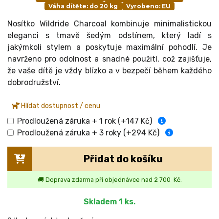
že vaše dítě je vždy blízko a v bezpečí během každého
dobrodružství.
Hlídat dostupnost / cenu
Prodloužená záruka + 1 rok (+147 Kč)
Prodloužená záruka + 3 roky (+294 Kč)
Přidat do košíku
🚚 Doprava zdarma při objednávce nad 2 700 Kč.
Skladem
1 ks
.
Odhadovaná doba doručení:
CZ:
2-3 pracovní dny
,
SK:
2-4 pracovní dny
,