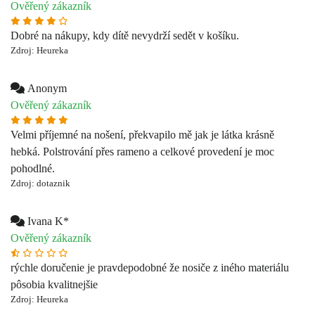
Ověřený zákazník
Velmi příjemné na nošení, překvapilo mě jak je látka krásně
hebká. Polstrování přes rameno a celkové provedení je moc
pohodlné.
Zdroj: dotaznik
Ivana K*
Ověřený zákazník
rýchle doručenie je pravdepodobné že nosiče z iného materiálu
pôsobia kvalitnejšie
Zdroj: Heureka
Dominika K*****
Ověřený zákazník
S WILDRIDE sme veľmi spokojné tak ako ja tak aj moja
dcérka.Dcérka má rok a pól a wildride používame veľmi často