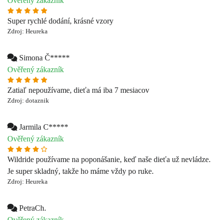
Ověřený zákazník
Zatiaľ nepoužívame, dieťa má iba 7 mesiacov
Zdroj: dotaznik
Jarmila C*****
Ověřený zákazník
Wildride používame na poponášanie, keď naše dieťa už nevládze.
Je super skladný, takže ho máme vždy po ruke.
Zdroj: Heureka
PetraCh.
Ověřený zákazník
Sikovny,prakticky,rychly a krasny pomocnik☺️
Zdroj: dotaznik
Gabriela