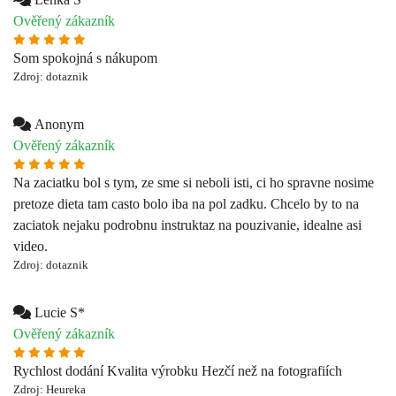
Anonym
Ověřený zákazník
Na zaciatku bol s tym, ze sme si neboli isti, ci ho spravne nosime
pretoze dieta tam casto bolo iba na pol zadku. Chcelo by to na
zaciatok nejaku podrobnu instruktaz na pouzivanie, idealne asi
video.
Zdroj: dotaznik
Lucie S*
Ověřený zákazník
Rychlost dodání Kvalita výrobku Hezčí než na fotografiích
Zdroj: Heureka
Barbora B*****
Ověřený zákazník
Nosič Wildride nám sadol po všetkých stránkach - pohodlím,
dizajnom aj kvalitou. Skvelá vec na vylety aj krátku prechádzku,