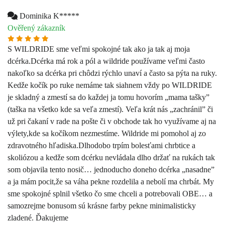
nakoľko sa dcérka pri chôdzi rýchlo unaví a často sa pýta na ruky.
Kedže kočík po ruke nemáme tak siahnem vždy po WILDRIDE
je skladný a zmestí sa do každej ja tomu hovorím „mama tašky”
(taška na všetko kde sa veľa zmestí). Veľa krát nás „zachránil” či
už pri čakaní v rade na pošte či v obchode tak ho využívame aj na
výlety,kde sa kočíkom nezmestíme. Wildride mi pomohol aj zo
zdravotného hľadiska.Dlhodobo trpím bolesťami chrbtice a
skoliózou a kedže som dcérku nevládala dlho držať na rukách tak
som objavila tento nosič… jednoducho doneho dcérka „nasadne”
a ja mám pocit,že sa váha pekne rozdelila a nebolí ma chrbát. My
sme spokojné splnil všetko čo sme chceli a potrebovali OBE… a
samozrejme bonusom sú krásne farby pekne minimalisticky
zladené. Ďakujeme
Zdroj: Heureka
Veronika B*****
Ověřený zákazník
Môj syn rád chodi, ale len krátko. Keď ideme na krátku